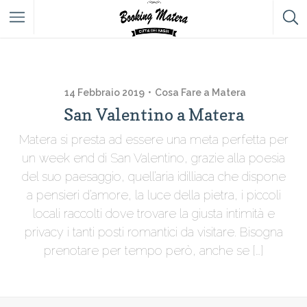
14 Febbraio 2019
Cosa Fare a Matera
San Valentino a Matera
Matera si presta ad essere una meta perfetta per
un week end di San Valentino, grazie alla poesia
del suo paesaggio, quell’aria idilliaca che dispone
a pensieri d’amore, la luce della pietra, i piccoli
locali raccolti dove trovare la giusta intimità e
privacy i tanti posti romantici da visitare. Bisogna
prenotare per tempo però, anche se […]