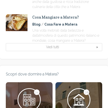
anche dalla gustosa e ricca tradizione
culinaria della città che a Matera
Cosa Mangiare a Matera?
Blog
/
Cosa Fare a Matera
Una volta inebriati dalla bellezza e
dall’atmosfera di questo patrimonio italiano e
mondiale, cosa mangiare a Matera?
Vedi tutti
Scopri dove dormire a Matera?
24
29