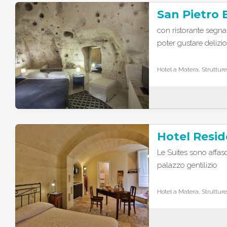
San Pietro 
con ristorante segn
poter gustare delizio
Hotel a Matera, Strutture
Hotel Resid
Le Suites sono affasc
palazzo gentilizio
Hotel a Matera, Strutture