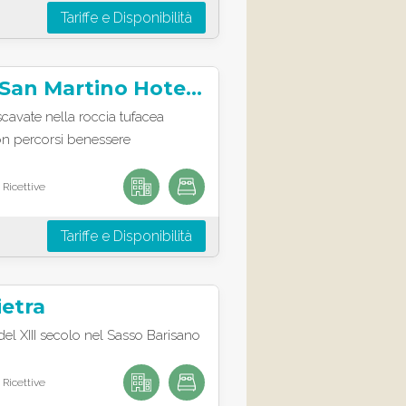
Tariffe e Disponibilità
Locanda di San Martino Hotel & Thermae Romanae
vate nella roccia tufacea
con percorsi benessere
 Ricettive
Tariffe e Disponibilità
ietra
del XIII secolo nel Sasso Barisano
 Ricettive