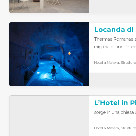
Thermae Romanae sca
migliaia di anni fa, 
Hotel a Matera, Strutture
L’Hotel in P
sorge in una chiesa 
Hotel a Matera, Strutture