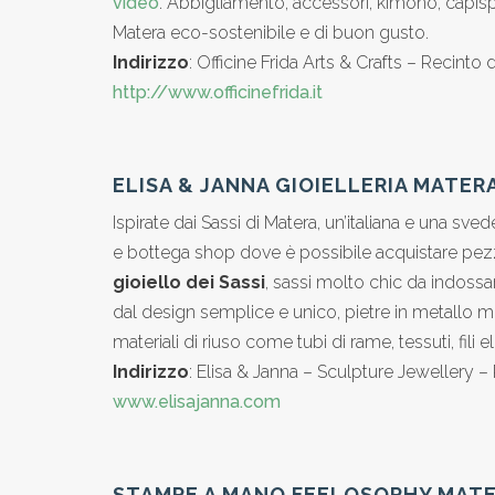
video
. Abbigliamento, accessori, kimono, capispa
Matera eco-sostenibile e di buon gusto.
Indirizzo
: Officine Frida Arts & Crafts – Recinto
http://www.officinefrida.it
ELISA & JANNA GIOIELLERIA MATER
Ispirate dai Sassi di Matera, un’italiana e una sve
e bottega shop dove è possibile acquistare pezzi u
gioiello dei Sassi
, sassi molto chic da indossar
dal design semplice e unico, pietre in metallo 
materiali di riuso come tubi di rame, tessuti, fili ele
Indirizzo
: Elisa & Janna – Sculpture Jewellery –
www.elisajanna.com
STAMPE A MANO FEELOSOPHY MAT