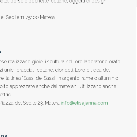
lla, borse e pochette, collane, oggetti di design.
 del Sedile 11 75100 Matera
A
dese realizzano gioielli scultura nel loro laboratorio orafo
nici: bracciali, collane, ciondoli. Loro è l’idea del
e, la linea “Sassi dei Sassi” in argento, rame o alluminio,
molto apprezzate anche dai materani. Utilizzano anche
ttrici.
 Piazza del Sedile 23, Matera
info@elisajanna.com
ERA