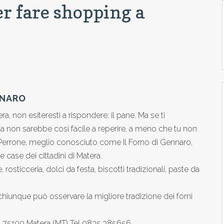
per fare shopping a
NNARO
ra, non esiteresti a rispondere: il pane. Ma se ti
a non sarebbe così facile a reperire, a meno che tu non
ia Perrone, meglio conosciuto come Il Forno di Gennaro,
lle case dei cittadini di Matera.
, rosticceria, dolci da festa, biscotti tradizionali, paste da
 chiunque può osservare la migliore tradizione dei forni
 52 75100 Matera (MT) Tel 0835.385656