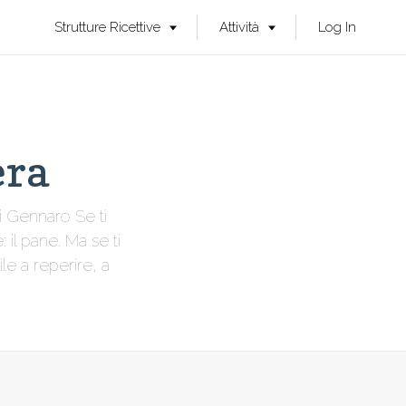
Strutture Ricettive
Attività
Log In
era
di Gennaro Se ti
 il pane. Ma se ti
le a reperire, a