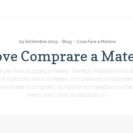
29 Settembre 2019
Blog
Cosa Fare a Matera
ve Comprare a Mat
iusti per fare shopping a Matera Panificio Matera Il Forno 
è il prodotto tipico di Matera, non esiteresti a rispondere:
e andare a comprarlo, la risposta non sarebbe così faci
meno che tu non sia del posto. […]