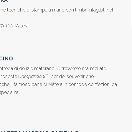
iche tecniche di stampa a mano con timbri intagliati nel
, 75100 Matera
NCINO
tega di delizie materane. Ci troverete marmellate
conoscete i
lampascioni
?), per dei souvenir eno-
nche il famoso pane di Matera in comode confezioni da
pecialità.