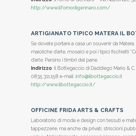
http://www.ilfornodigennaro.com/
ARTIGIANATO TIPICO MATERA IL B
Se dovete portare a casa un souvenir da Matera, qu
maioliche d’arte, mosaici e poi i tipici fischietti 
d’arte. Persino i timbri del pane.
Indirizzo
: Il Bottegaccio di Daddiego Mario & C. 
0835.311.158 e-mail:
info@ilbottegaccio.it
http://www.ilbottegaccio.it/
OFFICINE FRIDA ARTS & CRAFTS
Laboratorio di moda e design con tessuti e materia
tappezzerie, ma anche da privati, striscioni pub