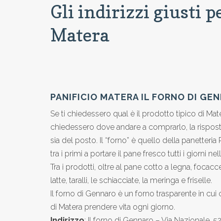
Gli indirizzi giusti 
Matera
PANIFICIO MATERA IL FORNO DI GE
Se ti chiedessero qual è il prodotto tipico di Mate
chiedessero dove andare a comprarlo, la rispost
sia del posto. Il “forno” è quello della panetter
tra i primi a portare il pane fresco tutti i giorni ne
Tra i prodotti, oltre al pane cotto a legna, focacce
latte, taralli, le schiacciate, la meringa e friselle.
Il forno di Gennaro è un forno trasparente in cui
di Matera prendere vita ogni giorno.
Indirizzo
: Il forno di Gennaro – Via Nazionale,