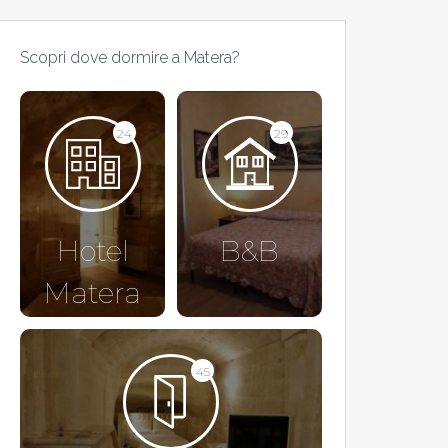
Scopri dove dormire a Matera?
24
29
Hotel
B&B
Matera
45