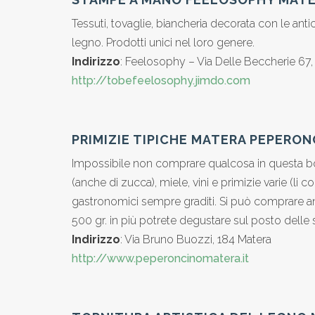
Tessuti, tovaglie, biancheria decorata con le ant
legno. Prodotti unici nel loro genere.
Indirizzo
: Feelosophy – Via Delle Beccherie 67
http://tobefeelosophy.jimdo.com
PRIMIZIE TIPICHE MATERA PEPERO
Impossibile non comprare qualcosa in questa bot
(anche di zucca), miele, vini e primizie varie (li 
gastronomici sempre graditi. Si può comprare a
500 gr. in più potrete degustare sul posto delle s
Indirizzo
: Via Bruno Buozzi, 184 Matera
http://www.peperoncinomatera.it