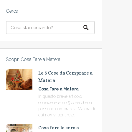
Cerca
Scopri Cosa Fare a Matera
Le 5 Cose da Comprare a
Matera
Cosa Fare a Matera
In questo breve articolo
considereremo 5 cose che si
possono comprare a Matera di
cui non vi pentirete.
Cosa fare la sera a