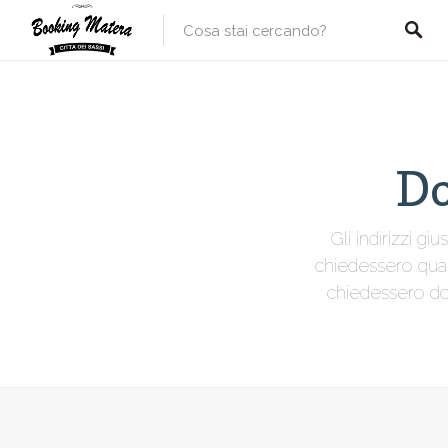
Do
Gli indirizzi g
chiedessero qual 
chiedessero dov