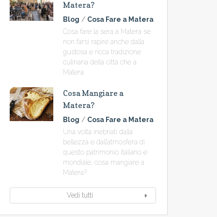
Matera?
Blog
/
Cosa Fare a Matera
Cosa fare la sera a Matera se
non farsi rapire anche dalla
gustosa e ricca tradizione
culinaria della città che a
Matera
Cosa Mangiare a
Matera?
Blog
/
Cosa Fare a Matera
Una volta inebriati dalla
bellezza e dall’atmosfera di
questo patrimonio italiano e
mondiale, cosa mangiare a
Matera?
Vedi tutti