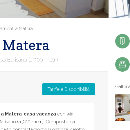
amenti a Matera
– Matera
sso Barisano (a 300 metri)
Galleri
Tariffe e Disponibilità
a Matera
,
casa vacanza
con wifi
o Barisano (a 300 metri). Composto da
 parte completamente silenziosa, salotto