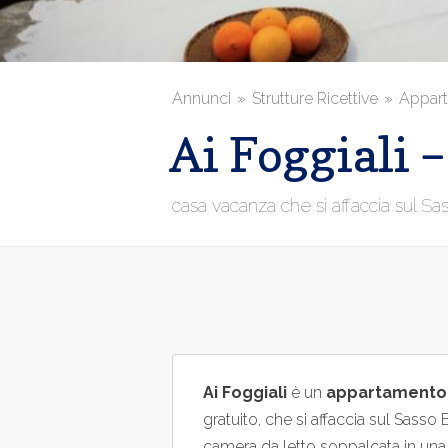
Annunci
Strutture Ricettive
Appart
Ai Foggiali 
casa vacanza che si affaccia sul Sa
Ai Foggiali
è un
appartamento 
gratuito, che si affaccia sul Sass
camera da letto soppalcata in una