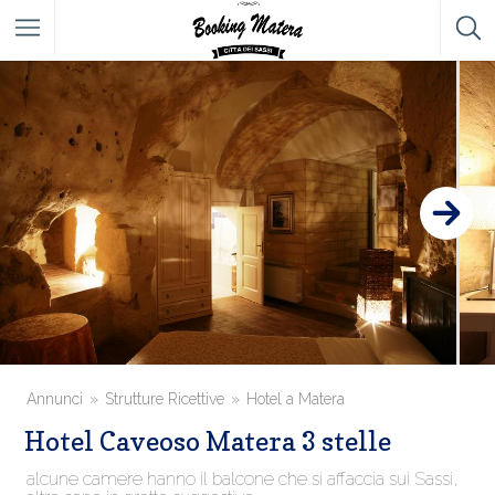
Annunci
Strutture Ricettive
Hotel a Matera
Hotel Caveoso Matera 3 stelle
alcune camere hanno il balcone che si affaccia sui Sassi,