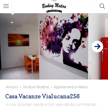
Annunci
Strutture Ricettive
Appartamenti a Matera
Casa Vacanze Vialucana256
in una zona ben servita e con varie attività commerciali