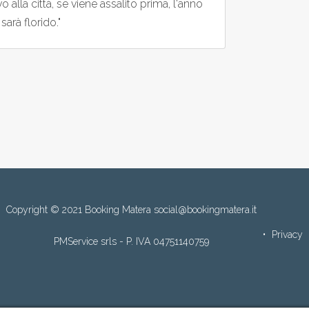
 alla città, se viene assalito prima, l'anno
arà florido."
Copyright © 2021 Booking Matera social@bookingmatera.it
Privacy
PMService srls - P. IVA 04751140759