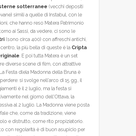
sterne sotterranee
(vecchi depositi
ane) simili a quelle di Instabul, con le
oni, che hanno reso Matera Patrimonio
torno ai Sassi, da vedere, ci sono le
ri
(sono circa 400) con affreschi antichi,
centro, la più bella di queste è la
Cripta
riginale
. E poi tutta Matera è un set
re diverse scene di film, con attrattive
. La Festa dlela Madonna della Bruna è
erdere: si svolge nell'arco di 15 gg., il
amenti è il 2 luglio, ma la festa si
ivamente nel giorno dell'Ottava, la
siva al 2 luglio. La Madonna viene posta
nfale che, come da tradizione, viene
olo e distrutto, come rito propiziatorio.
to con regolarità è di buon asupicio per