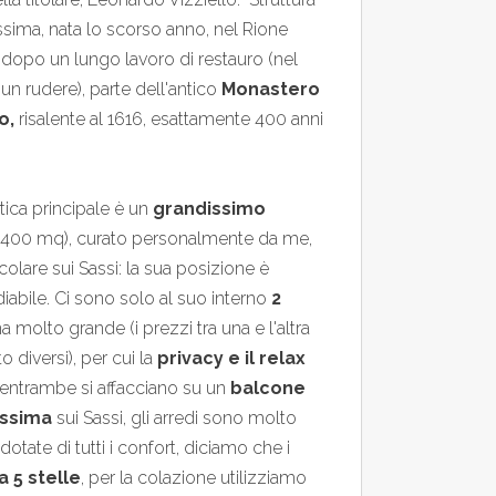
issima, nata lo scorso anno, nel Rione
 dopo un lungo lavoro di restauro (nel
un rudere), parte dell'antico
Monastero
o,
risalente al 1616, esattamente 400 anni
stica principale è un
grandissimo
 400 mq), curato personalmente da me,
colare sui Sassi: la sua posizione è
iabile. Ci sono solo al suo interno
2
una molto grande (i prezzi tra una e l'altra
o diversi), per cui la
privacy e il relax
 entrambe si affacciano su un
balcone
lissima
sui Sassi, gli arredi sono molto
otate di tutti i confort, diciamo che i
a 5 stelle
, per la colazione utilizziamo