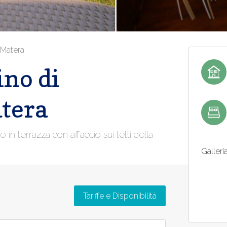
Matera
ino di
tera
o in terrazza con affaccio sui tetti della
Galleri
Tariffe e Disponibilità