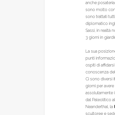
anche posateria 
sono molto cont
sono trattati tut
diplomatico ingl
Sassi, in realtà
3 giorni in giar
La sua posizione
punti informazio
ospiti di affidar
conoscenza dell
Ci sono diversi 
giorni per avere
assolutamente i
dal Paleolitico 
Neanderthal, la
scultoree e sede 