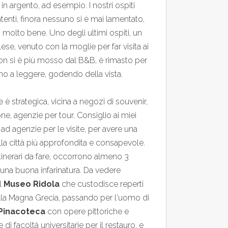
in argento, ad esempio. I nostri ospiti
enti, finora nessuno si è mai lamentato,
ti molto bene. Uno degli ultimi ospiti, un
ese, venuto con la moglie per far visita ai
 non si è più mosso dal B&B, è rimasto per
dino a leggere, godendo della vista.
 è strategica, vicina a negozi di souvenir,
ne, agenzie per tour. Consiglio ai miei
si ad agenzie per le visite, per avere una
a città più approfondita e consapevole.
itinerari da fare, occorrono almeno 3
 una buona infarinatura. Da vedere
l
Museo Ridola
che custodisce reperti
alla Magna Grecia, passando per l'uomo di
Pinacoteca
con opere pittoriche e
di facoltà universitarie per il restauro, e