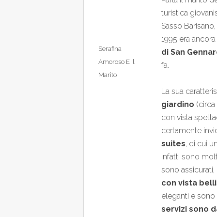
turistica giovan
Sasso Barisano,
1995 era ancora 
Serafina
di San Gennar
Amoroso E Il
fa.
Marito
La sua caratteri
giardino
(circa
con vista spetta
certamente invid
suites
, di cui 
infatti sono molt
sono assicurati,
con vista bel
eleganti e sono d
servizi sono d