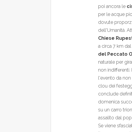
poi ancora le
ci
per le acque piov
dovute proporzi
dell'Umanità. At
Chiese Rupest
a circa 7 km dal 
del Peccato O
naturale per gira
non indifferenti
l'evento da non p
clou dei festeggi
conclude definit
domenica succes
su un carro trio
assalito dal pop
Se viene sfascia