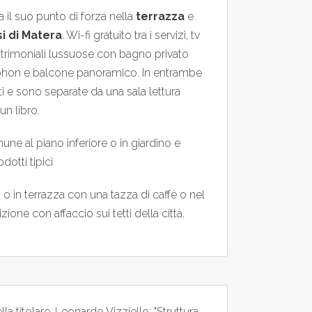
 il suo punto di forza nella
terrazza
e
i di Matera
. Wi-fi gratuito tra i servizi, tv
atrimoniali lussuose con bagno privato
, phon e balcone panoramico. In entrambe
etti e sono separate da una sala lettura
un libro.
une al piano inferiore o in giardino e
otti tipici
o o in terrazza con una tazza di caffè o nel
ne con affaccio sui tetti della città.
ella titolare, Leonardo Vizziello: "Struttura