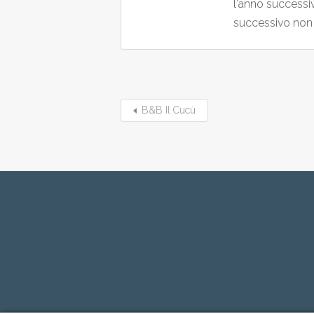
l'anno successivo
successivo non s
B&B Il Cucù