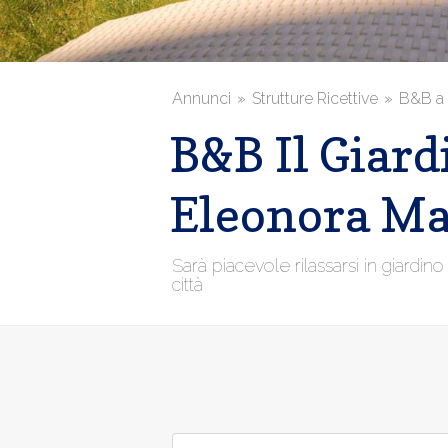
Annunci
Strutture Ricettive
B&B a 
B&B Il Giard
Eleonora Ma
Sarà piacevole rilassarsi in giardino 
città