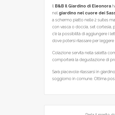
Il
B&B Il Giardino di Eleonora
ha
nel
giardino nel cuore dei Sass
a schermo piatto nelle 2 suites m
con vasca o doccia, set cortesia
c’è la possibilità di aggiungere i l
dove potersi rilassare per leggere 
Colazione servita nella saletta com
comporterà la degustazione di prod
Sarà piacevole rilassarsi in giardin
soggiorno in comune. Ottima posizio
Parla il marito d