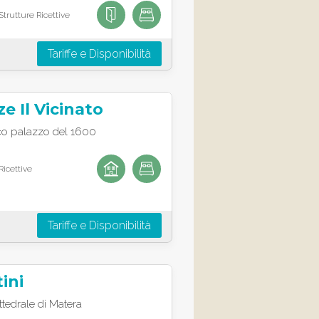
trutture Ricettive
Tariffe e Disponibilità
e Il Vicinato
tico palazzo del 1600
Ricettive
Tariffe e Disponibilità
ini
ttedrale di Matera