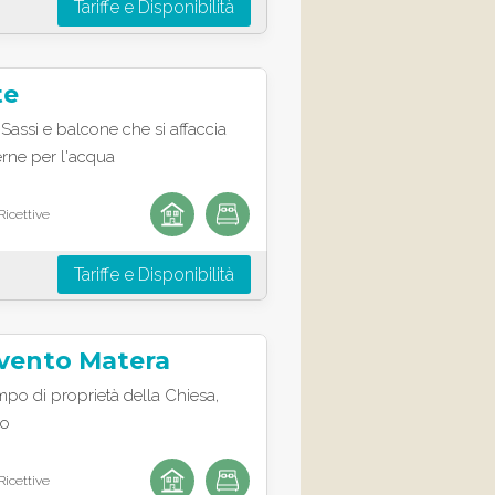
Tariffe e Disponibilità
te
i Sassi e balcone che si affaccia
erne per l'acqua
Ricettive
Tariffe e Disponibilità
vento Matera
mpo di proprietà della Chiesa,
lo
Ricettive