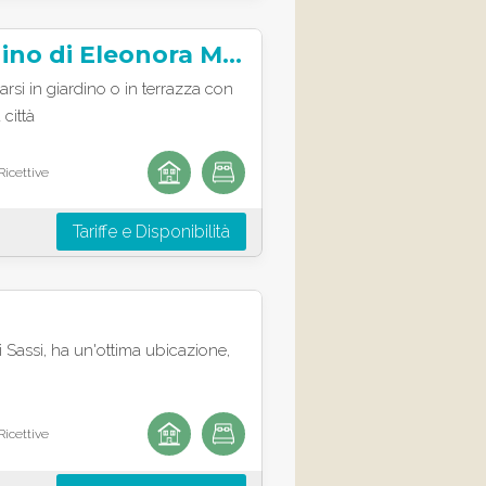
B&B Il Giardino di Eleonora Matera
arsi in giardino o in terrazza con
 città
Ricettive
Tariffe e Disponibilità
i Sassi, ha un'ottima ubicazione,
Ricettive