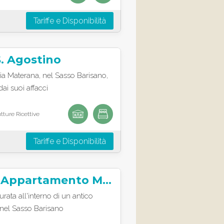
Tariffe e Disponibilità
. Agostino
ia Materana, nel Sasso Barisano,
dai suoi affacci
tture Ricettive
Tariffe e Disponibilità
L’Affaccio – Appartamento Matera
urata all'interno di un antico
 nel Sasso Barisano