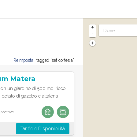
+
-
Reimposta
tagged "set cortesia"
um Matera
con un giardino di 500 mq, ricco
, dotato di gazebo e altalena
Ricettive
Tariffe e Disponibilità