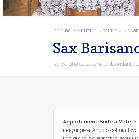
Annunci
Strutture Ricettive
Appart
Sax Barisan
serve una colazione abbondante con
Appartamenti Suite a Matera
i
raggiungere. Angolo cottura, tavolo
tipo di servizio all’interno degli all