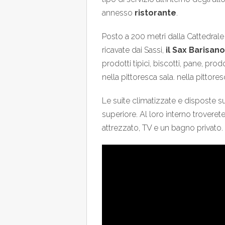
annesso
ristorante
.
Posto a 200 metri dalla Cattedrale 
ricavate dai Sassi,
il Sax Barisano
prodotti tipici, biscotti, pane, pr
nella pittoresca sala. nella pittores
Le suite climatizzate e disposte su 
superiore. Al loro interno trover
attrezzato, TV e un bagno privato.