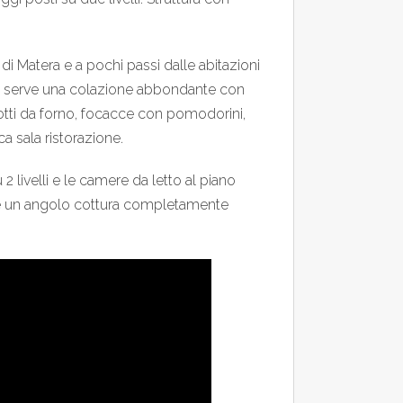
di Matera e a pochi passi dalle abitazioni
serve una colazione abbondante con
odotti da forno, focacce con pomodorini,
ca sala ristorazione.
2 livelli e le camere da letto al piano
ete un angolo cottura completamente