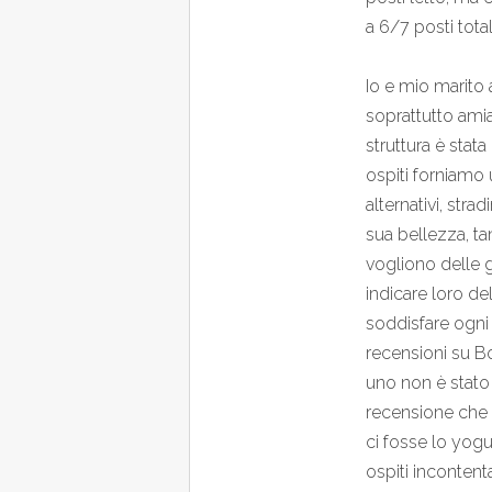
a 6/7 posti total
Io e mio marito 
soprattutto amia
struttura è stat
ospiti forniamo
alternativi, str
sua bellezza, ta
vogliono delle 
indicare loro d
soddisfare ogni t
recensioni su Bo
uno non è stato 
recensione che e
ci fosse lo yog
ospiti incontentab