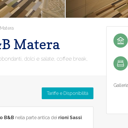
Matera
&B Matera
bondanti, dolci e salate, coffee break,
Galleri
Tariffe e Disponibilità
no B&B
nella parte antica dei
rioni Sassi
.