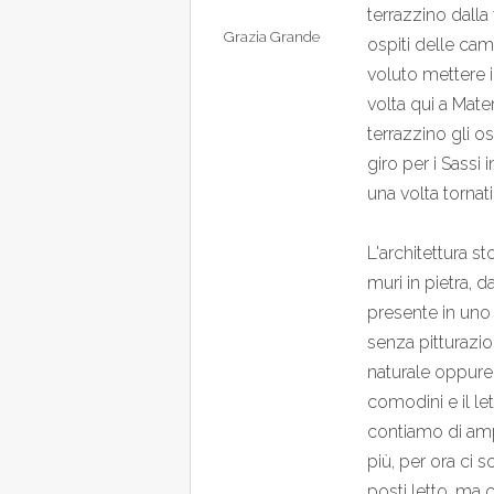
terrazzino dalla
Grazia Grande
ospiti delle cam
voluto mettere i
volta qui a Mate
terrazzino gli os
giro per i Sass
una volta tornati
L'architettura s
muri in pietra, d
presente in uno
senza pitturazio
naturale oppure l
comodini e il le
contiamo di amp
più, per ora ci 
posti letto, ma 