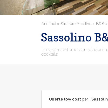
Annunci
Strutture Ricettive
B&B a 
Sassolino B
Terrazzino esterno per colazioni ab
cocktails
Offerte low cost
per il
Sassoli