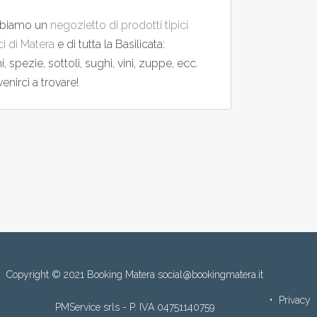
bbiamo un
negozietto di prodotti tipici
i di Matera
e di tutta la Basilicata:
 spezie, sottoli, sughi, vini, zuppe, ecc.
venirci a trovare!
Copyright © 2021 Booking Matera social@bookingmatera.it
Privacy
PMService srls - P. IVA 04751140759