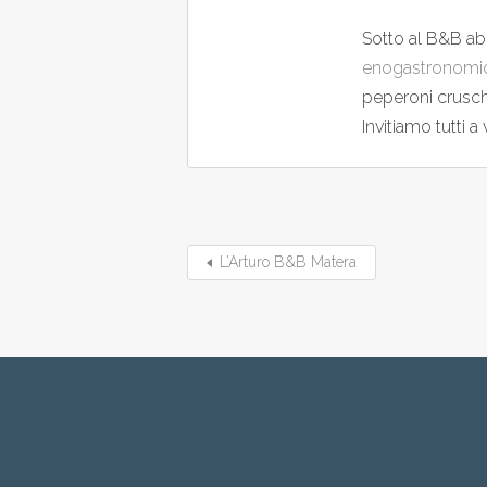
Sotto al B&B a
enogastronomic
peperoni cruschi,
Invitiamo tutti a 
L’Arturo B&B Matera