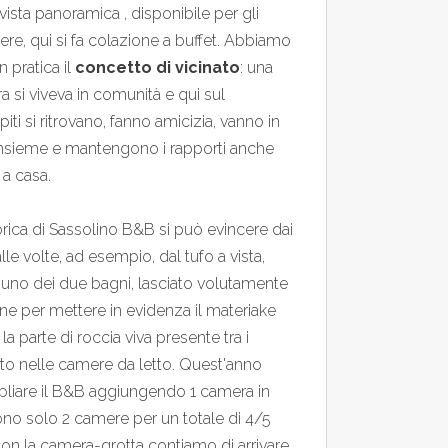
 vista panoramica , disponibile per gli
ere, qui si fa colazione a buffet. Abbiamo
n pratica il
concetto di vicinato
: una
ra si viveva in comunità e qui sul
piti si ritrovano, fanno amicizia, vanno in
i insieme e mantengono i rapporti anche
 a casa.
torica di Sassolino B&B si può evincere dai
alle volte, ad esempio, dal tufo a vista,
 uno dei due bagni, lasciato volutamente
ne per mettere in evidenza il materiake
a parte di roccia viva presente tra i
tto nelle camere da letto. Quest'anno
liare il B&B aggiungendo 1 camera in
sono solo 2 camere per un totale di 4/5
con la camera-grotta contiamo di arrivare