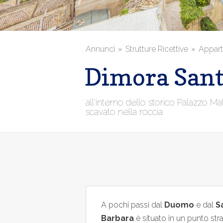
Annunci
Strutture Ricettive
Appart
Dimora Sant
all'interno dello storico Palazzo Mal
scavato nella roccia
A pochi passi dal
Duomo
e dal
S
Barbara
è situato in un punto str