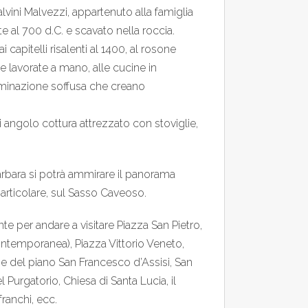
alvini Malvezzi, appartenuto alla famiglia
te al 700 d.C. e scavato nella roccia.
capitelli risalenti al 1400, al rosone
te lavorate a mano, alle cucine in
lluminazione soffusa che creano
angolo cottura attrezzato con stoviglie,
arbara si potrà ammirare il panorama
 particolare, sul Sasso Caveoso.
nte per andare a visitare Piazza San Pietro,
ntemporanea), Piazza Vittorio Veneto,
se del piano San Francesco d’Assisi, San
Purgatorio, Chiesa di Santa Lucia, il
ranchi, ecc.