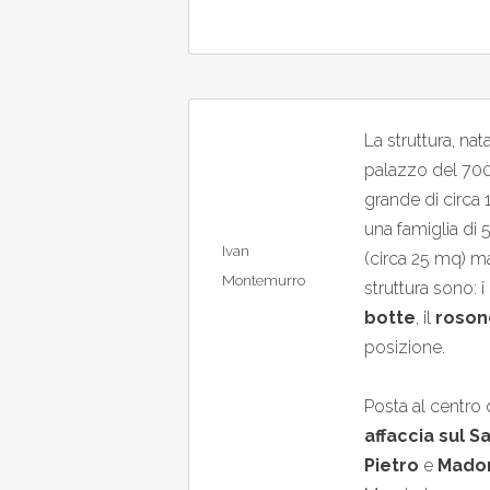
La struttura, nat
palazzo del 70
grande di circa 
una famiglia di 
Ivan
(circa 25 mq) ma
Montemurro
struttura sono: i
botte
, il
rosone
posizione.
Posta al centro 
affaccia sul 
Pietro
e
Madon