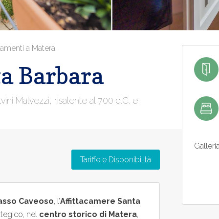
amenti a Matera
a Barbara
vini Malvezzi, risalente al 700 d.C. e
Galleri
Tariffe e Disponibilità
asso Caveoso
, l’
Affittacamere Santa
ategico, nel
centro storico di Matera
,