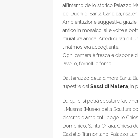
all’interno dello storico Palazzo M
dei Duchi di Santa Candida, risalen
Ambientazione suggestiva grazie ai 
antico in mosaico, alle volte a bot
muratura antica. Arredi curati e i
un’atmosfera accogliente.
Ogni camera è fresca e dispone di 
lavello, fornelli e forno.
Dal terrazzo della dimora Santa B
rupestre dei
Sassi di Matera
, in
Da qui ci si potrà spostare facilme
il Musma (Museo della Scultura co
cisterne e ambienti ipoge, le Chie
Domenico, Santa Chiara, Chiesa del 
Castello Tramontano, Palazzo Lanf