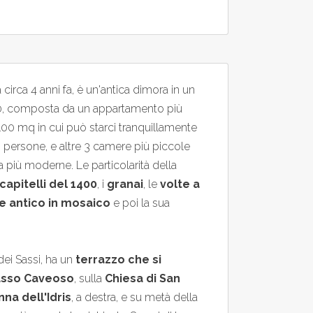
a circa 4 anni fa, è un'antica dimora in un
0, composta da un appartamento più
100 mq in cui può starci tranquillamente
5 persone, e altre 3 camere più piccole
 più moderne. Le particolarità della
capitelli del 1400
, i
granai
, le
volte a
 antico in mosaico
e poi la sua
dei Sassi, ha un
terrazzo che si
Sasso Caveoso
, sulla
Chiesa di San
na dell'Idris
, a destra, e su metà della