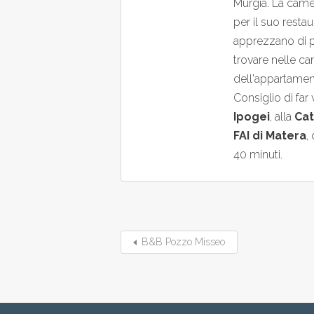
Murgia. La camer
per il suo resta
apprezzano di più
trovare nelle cam
dell'appartamen
Consiglio di far v
Ipogei
, alla
Cat
FAI di Matera
,
40 minuti.
B&B Pozzo Misseo